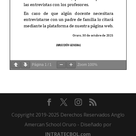
Página
1
/
1
Zoom
100%
Copyright 2019-2025 Derechos Reservados Anglo
Amercan School Oruro - Diseñado por
INTRATECBOL.com