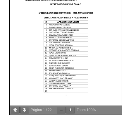
Página
1
/
22
Zoom
100%