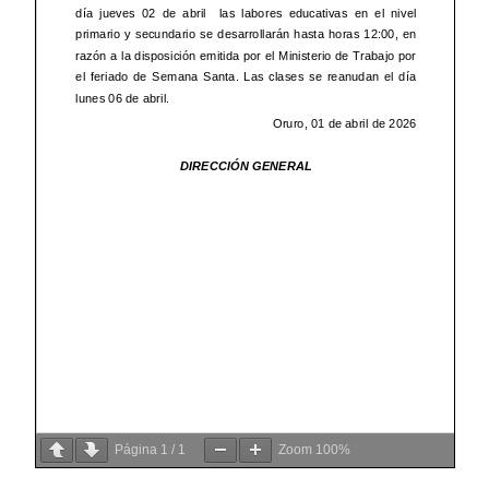
Página
1
/
1
Zoom
100%