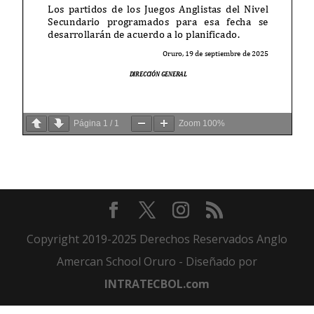
Página
1
/
1
Zoom
100%
Copyright 2019-2025 Derechos Reservados Anglo
Amercan School Oruro - Diseñado por
INTRATECBOL.com