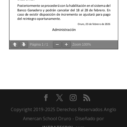
Página
1
/
1
Zoom
100%
Copyright 2019-2025 Derechos Reservados Anglo
Amercan School Oruro - Diseñado por