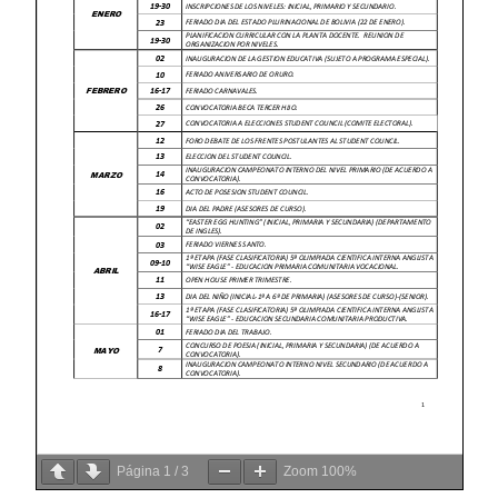
Página
1
/
3
Zoom
100%