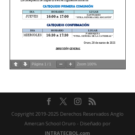
Página
1
/
1
Zoom
100%
Copyright 2019-2025 Derechos Reservados Anglo
Amercan School Oruro - Diseñado por
INTRATECBOL.com